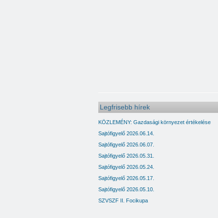
Grun’s Trans Kft.
Market Tur Kft.
OVB 113 Structura Ulkei Istvan Kft.
Safe Drive Kft.
Range-Flex Kft.
Expert Print Kft.
Fonix Konyha Kft.
Legfrisebb hírek
O3 Zone Egyesület
KÖZLEMÉNY: Gazdasági környezet értékelése
Color Line Kft.
Sajtófigyelő 2026.06.14.
Macskasi Laszlo egyéni vállalkozó
Sajtófigyelő 2026.06.07.
Sajtófigyelő 2026.05.31.
Csiszár Melinda egyéni vállalkozó
Sajtófigyelő 2026.05.24.
Protectorate Kft.
Sajtófigyelő 2026.05.17.
Zeteglas Kft.
Sajtófigyelő 2026.05.10.
SZVSZF II. Focikupa
Mkdaa Opti Boost Kft.
Junior Com Kft.