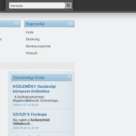
Kapcsolat
Iroda
ás
Elnökség
Munkacsoportok
Hírlevél
Szövetségi hírek
KÖZLEMÉNY: Gazdasági
környezet értékelése
A
Székelyudvarhelyi
Magánvállalkozók Szövetsége
...
2026-07-27 13:26:53
SZVSZF II. Focikupa
Ma zajlott a
Székelyföldi
Vállalkozói
...
2026-05-09 21:25:39