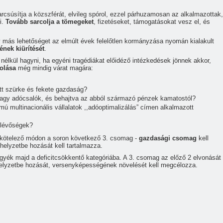
arcsúsítja a közszférát, elvileg spórol, ezzel párhuzamosan az alkalmazottak,
i.
Tovább sarcolja a tömegeket
, fizetéseket, támogatásokat vesz el, és
más lehetőséget az elmúlt évek felelőtlen kormányzása nyomán kialakult
nek kiürítését
.
élkül hagyni, ha egyéni tragédiákat előidéző intézkedések jönnek akkor,
olása
még mindig várat magára:
őtt szürke és fekete gazdaság?
 nagy adócsalók, és behajtva az abból származó pénzek kamatostól?
mú multinacionális vállalatok ,,adóoptimalizálás” címen alkalmazott
tlévőségek?
 kötelező módon a soron következő 3. csomag -
gazdasági csomag
kell
 helyzetbe hozását kell tartalmazza.
gyék majd a deficitcsökkentő kategóriába. A 3. csomag az előző 2 elvonását
 helyzetbe hozását, versenyképességének növelését kell megcélozza.