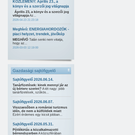
KÖZLEMÉNY: Április 23., a
könyv és a szerzői jog világnapja
Április 23, a könyv és a szerzői jog
világnapja
Az...
2026-04-23 21:23:18
Meghívó: ENERGIAHORDOZÓK -
piaci helyzet, trendek, jövőkép
MEGHÍVÓ
Talán senki nem vitatja,
hogy az...
2026-03-03 12:19:00
Gazdasági sajtófigyelő
Sajtófigyelő 2026.06.14.
Tanárfizetések: kinek mennyi jár az
új bérterv szerint?
A tét nagy: jobb
tanárfizetések, szűkös...
Sajtófigyelő 2026.06.07.
Visszaesőben a romániai turizmus
idén, de nem a külföldiek miatt
Ezért érdemes egy kicsit jobban...
Sajtófigyelő 2026.05.31.
Pótlékirtás a közalkalmazotti
bérrendszerben
A közszférában