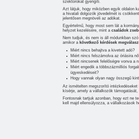
szektorokat gyengíti.
Ro Tribut Kft.
Azt látjuk, hogy miközben egyik oldalon k
a hivatali dolgozók jövedelmét is csökkent
Human Vital Laser Kft.
jelentősen megnöveli az adókat.
Lemncut Solutions Kft.
Egyértelmű, hogy most sem lát a kormány 
helyzet kezelésére, mint a
családok zsebé
Gall Viola Dental Kft.
Nem tudjuk, és nem is áll módunkban szó n
amikor a
következő kérdések megválasz
Art Kusztura Kft.
Miért nincs behajtva a kivetett adó?
Luky-Impex Kft.
Miért nincs felszámolva az óriásira n
Miért nincsenek felelőségre vonva a
Xil Power Eqology Kft.
Miért engedik a többszázmilliós forgal
Göthér István
ügyeskedéseit?
Hogy vannak olyan nagy összegű kin
Agro Pal Chim Kft.
Az ismételten megszorító intézkedéseket
Hargita Megye Tanácsa
kísérje, amely a vállalkozók támogatását,
Fontosnak tartjuk azonban, hogy ezt ne te
Bot Bene Epitkezes Kft.
kell majd ellensúlyozza, a vállalkozások
Zizo's Green Globe Kft.
Diemer Kft.
Ecologis Consulting Kft.
Corvette Kft.