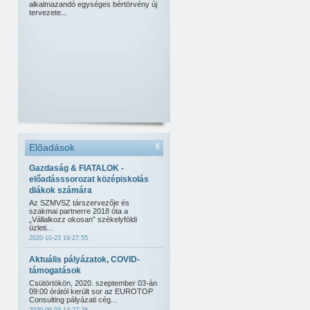
alkalmazandó egységes bértörvény új
tervezete...
Előadások
Gazdaság & FIATALOK -
előadásssorozat középiskolás
diákok számára
Az SZMVSZ társzervezője és
szakmai partnerre 2018 óta a
„Vállalkozz okosan” székelyföldi
üzleti...
2020-10-23 19:27:55
Aktuális pályázatok, COVID-
támogatások
Csütörtökön, 2020. szeptember 03-án
09:00 órától került sor az EUROTOP
Consulting pályázati cég...