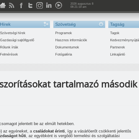
2026 augusztus 8
06:21:19 am
Hírek
Szövetség
Tagság
Szövetségi hírek
Programok
Tagok
Gazdasági sajtófigyelő
Hasznos információk
Kedvezménynyújt
Rólunk írták
Dokumentumok
Partnerek
Felmérések
Fotógaléria
Linkajánló
orításokat tartalmazó második
Zsolt-Endre
csomagot jelentett be az elmúlt hetekben.
) az egyéneket, a
családokat érinti
, így a vásárlóerőt csökkenti jelentős
zdaságot hűti
, az egyébként is vergődő termelési és szolgáltatási