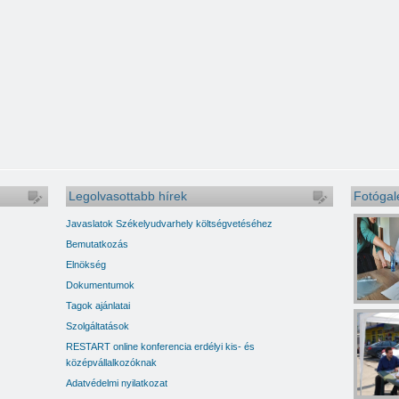
Legolvasottabb hírek
Fotógal
Javaslatok Székelyudvarhely költségvetéséhez
Bemutatkozás
Elnökség
Dokumentumok
Tagok ajánlatai
Szolgáltatások
RESTART online konferencia erdélyi kis- és
középvállalkozóknak
Adatvédelmi nyilatkozat