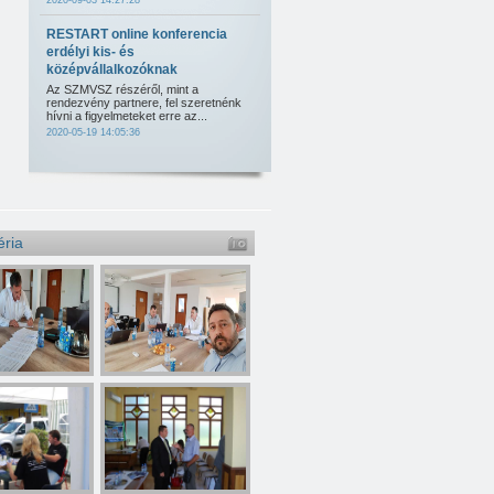
2020-09-03 14:27:28
RESTART online konferencia
erdélyi kis- és
középvállalkozóknak
Az SZMVSZ részéről, mint a
rendezvény partnere, fel szeretnénk
hívni a figyelmeteket erre az...
2020-05-19 14:05:36
éria