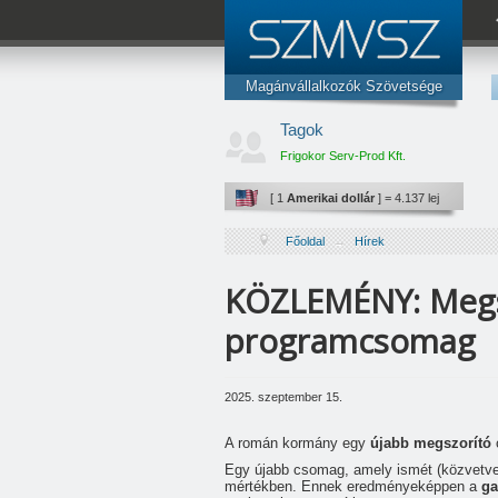
Magánvállalkozók Szövetsége
Az Ön érdekképviselete.
Coma Szivarvany Kft.
Tagok
www.szmvsz.ro
Frigokor Serv-Prod Kft.
[ 1
Euró
] = 4.708 lej
Barabás Sándor
[ 1
Amerikai dollár
] = 4.137 lej
Prodcom Blotar Kft.
Főoldal
→
Hírek
Marcu I. Constantin egyéni vállalkozó
KÖZLEMÉNY: Megsz
Osváth Pál Barna egyéni vállalkozó
Future-Hope Kft.
programcsomag
Cabinet Individual de psihologie Veress 
Pal Pityoka Kft.
2025. szeptember 15.
Jazmin Famili Univers Kft.
A román kormány egy
újabb megszorító
Clarity Consulting Kft.
Egy újabb csomag, amely ismét (közvetve
mértékben. Ennek eredményeképpen a
ga
Szőcs Klára egyéni vállalkozó