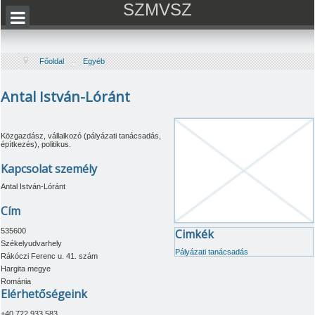
SZMVSZ
Főoldal
→
Egyéb
Antal István-Lóránt
Közgazdász, vállalkozó (pályázati tanácsadás,
építkezés), politikus.
Kapcsolat személy
Antal István-Lóránt
Cím
535600
Cimkék
Székelyudvarhely
Pályázati tanácsadás
Rákóczi Ferenc u. 41. szám
Hargita megye
Románia
Elérhetőségeink
+40.722.933.583