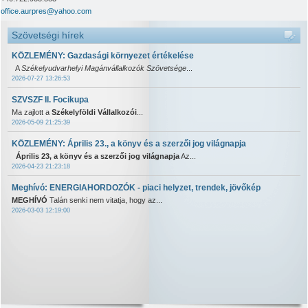
office.aurpres@yahoo.com
Szövetségi hírek
KÖZLEMÉNY: Gazdasági környezet értékelése
A
Székelyudvarhelyi Magánvállalkozók Szövetsége
...
2026-07-27 13:26:53
SZVSZF II. Focikupa
Ma zajlott a
Székelyföldi Vállalkozói
...
2026-05-09 21:25:39
KÖZLEMÉNY: Április 23., a könyv és a szerzői jog világnapja
Április 23, a könyv és a szerzői jog világnapja
Az...
2026-04-23 21:23:18
Meghívó: ENERGIAHORDOZÓK - piaci helyzet, trendek, jövőkép
MEGHÍVÓ
Talán senki nem vitatja, hogy az...
2026-03-03 12:19:00