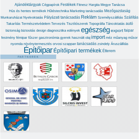
Ajándéktárgyak
Festékek
Cégpapírok
Fitnesz
Hargita Megye Tanácsa
Mezőgazdaság
Hús és hentes termékek
Hűtéstechnika
Marketing tanácsadás
Reklám
Pályázati tanácsadás
Szállítás
Munkaruházat
Nyelvoktatás
Személyszállítás
autó
Takarítás
Természetvédelem
Tervezés
Tisztítószerek
Topográfia
Táncoktatás
egészség
export
faipar
biztonság
biztositás
design
diagnosztika
edények
import
festmény
fémipar
fűszer
gasztronómia
gyerek
használt olaj
méz
műanyag
műsor
tanácsadás
nyomda
növénytermesztés
orvosi
szappan
zsindely
Áruszállítás
Építőipar
Építőipari termékek
Étterem
PARTNEREK