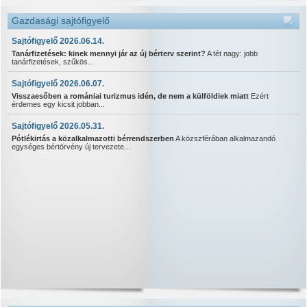
Gazdasági sajtófigyelő
Sajtófigyelő 2026.06.14.
Tanárfizetések: kinek mennyi jár az új bérterv szerint?
A tét nagy: jobb
tanárfizetések, szűkös...
Sajtófigyelő 2026.06.07.
Visszaesőben a romániai turizmus idén, de nem a külföldiek miatt
Ezért
érdemes egy kicsit jobban...
Sajtófigyelő 2026.05.31.
Pótlékirtás a közalkalmazotti bérrendszerben
A közszférában alkalmazandó
egységes bértörvény új tervezete...