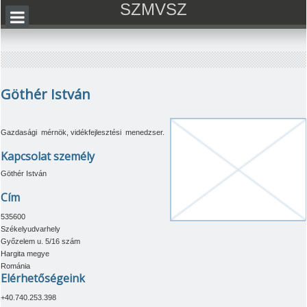
SZMVSZ
Göthér István
Gazdasági mérnök, vidékfejlesztési menedzser.
Kapcsolat személy
Göthér István
Cím
535600
Székelyudvarhely
Győzelem u. 5/16 szám
Hargita megye
Románia
Elérhetőségeink
+40.740.253.398