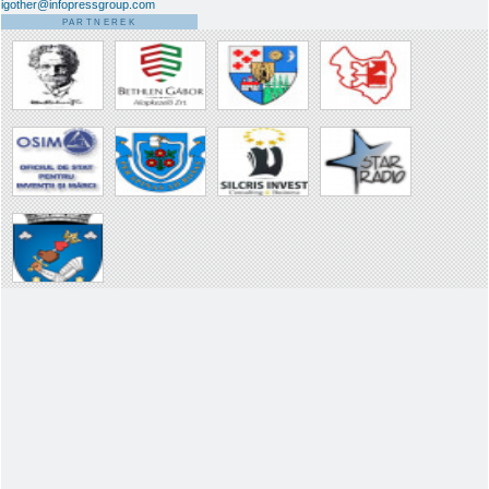
igother@infopressgroup.com
PARTNEREK