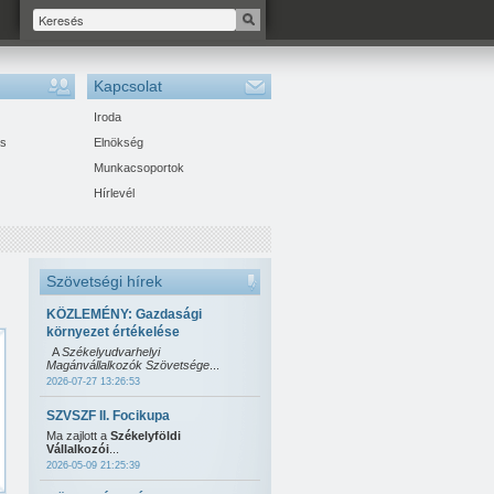
Kapcsolat
Iroda
ás
Elnökség
Munkacsoportok
Hírlevél
Szövetségi hírek
KÖZLEMÉNY: Gazdasági
környezet értékelése
A
Székelyudvarhelyi
Magánvállalkozók Szövetsége
...
2026-07-27 13:26:53
SZVSZF II. Focikupa
Ma zajlott a
Székelyföldi
Vállalkozói
...
2026-05-09 21:25:39