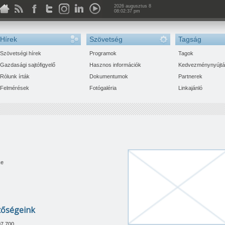
2026 augusztus 8
08:02:37 pm
Hírek
Szövetség
Tagság
Szövetségi hírek
Programok
Tagok
Gazdasági sajtófigyelő
Hasznos információk
Kedvezménynyújt
Rólunk írták
Dokumentumok
Partnerek
Felmérések
Fotógaléria
Linkajánló
ke
tőségeink
07.700