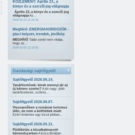
KÖZLEMÉNY: Április 23., a
könyv és a szerzői jog világnapja
Április 23, a könyv és a szerzői jog
világnapja
Az...
2026-04-23 21:23:18
Meghívó: ENERGIAHORDOZÓK -
piaci helyzet, trendek, jövőkép
MEGHÍVÓ
Talán senki nem vitatja,
hogy az...
2026-03-03 12:19:00
Gazdasági sajtófigyelő
Sajtófigyelő 2026.06.14.
Tanárfizetések: kinek mennyi jár az
új bérterv szerint?
A tét nagy: jobb
tanárfizetések, szűkös...
Sajtófigyelő 2026.06.07.
Visszaesőben a romániai turizmus
idén, de nem a külföldiek miatt
Ezért érdemes egy kicsit jobban...
Sajtófigyelő 2026.05.31.
Pótlékirtás a közalkalmazotti
bérrendszerben
A közszférában