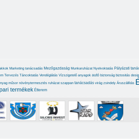
Mezőgazdaság
Pályázati tan
akkok
Marketing tanácsadás
Munkaruházat
Nyelvoktatás
autó
em
Tervezés
Táncoktatás
Vendéglátás
Vízszigetelő anyagok
biztonság
biztositás
desi
É
tanácsadás
nyag
műsor
növénytermesztés
ruházat
szappan
virág
zsindely
Áruszállítás
ipari termékek
Étterem