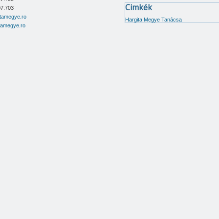
Cimkék
07.703
itamegye.ro
Hargita Megye Tanácsa
tamegye.ro
Zsolt-Endre