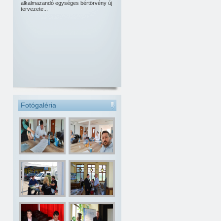
alkalmazandó egységes bértörvény új
tervezete...
Fotógaléria