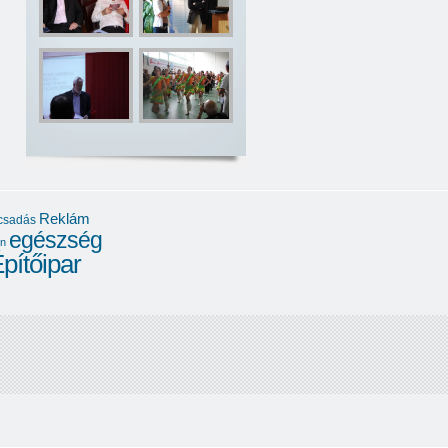
Reklám
ácsadás
egészség
gn
pítőipar