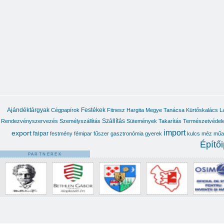
Coma Szivarvany Kft.
Fonix Konyha Kft.
Market Tur Kft.
Xil Power Eqology Kft.
Art Kusztura Kft.
Clarity Consulting Kft.
Protectorate Kft.
Ajándéktárgyak
Festékek
Cégpapírok
Fitnesz
Hargita Megye Tanácsa
Kürtőskalács
L
Ecologis Consulting Kft.
Szállítás
Rendezvényszervezés
Személyszállítás
Sütemények
Takarítás
Természetvédel
import
export
Mkdaa Opti Boost Kft.
faipar
festmény
fémipar
fűszer
gasztronómia
gyerek
kulcs
méz
műa
Építő
Fun Aestetics Kft.
PARTNEREK
Mihály B. Enikő családi vállalkozó
Labordent Fogas Kft.
Osváth Pál Barna egyéni vállalkozó
Diemer Kft.
Human Vital Laser Kft.