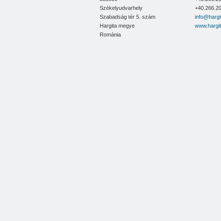
Székelyudvarhely
+40.266.2
Nova Dental Kft.
Szabadság tér 5. szám
info@harg
Frigokor Serv-Prod Kft.
Hargita megye
www.hargi
Románia
Endo Elekes Annamaria Kft.
Grun’s Trans Kft.
QS Werden Haus Kft.
Agro Pal Chim Kft.
Imuno Histocit Kft.
Color Line Kft.
SilCris Invest Kft.
Marcu I. Constantin egyéni vállalkozó
Cabinet Individual de psihologie Veress 
Corvette Kft.
Expert Print Kft.
Zizo's Green Globe Kft.
Lemncut Solutions Kft.